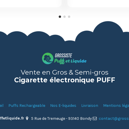
Vente en Gros & Semi-gros
Cigarette électronique PUFF
il
Puffs Rechargeable
Nos E-liquides
Livraison
Mentions léga
fetliquide.fr
5 Rue de Tremeuge - 93140 Bondy
contact@grossi