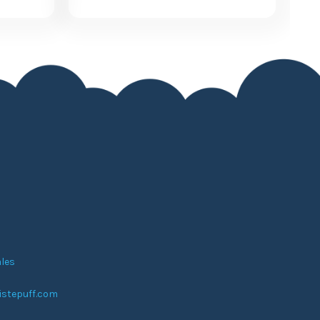
les
stepuff.com