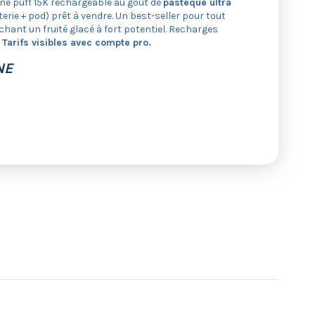
une puff 15K rechargeable au goût de
pastèque ultra
terie + pod) prêt à vendre. Un best-seller pour tout
hant un fruité glacé à fort potentiel. Recharges
.
Tarifs visibles avec compte pro.
NE