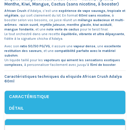
Menthe, Kiwi, Mangue, Cactus (sans nicotine, à booster)
African Crush
d’Adalya, c’est une
expérience de vape sauvage, tropicale et
végétale
, qui sort clairement du lot. En format
60ml sans nicotine
, à
booster selon vos besoins, ce juice réunit un
mélange audacieux et multi-
arômes
:
raisin sucré
,
myrtille juteuse
,
menthe glacée
,
kiwi acidulé
,
mangue fondante
, et une
note verte de cactus
pour le twist final.
Le tout orchestré dans une recette
équilibrée, vibrante et ultra dépaysante
,
fidèle à la signature chicha d’Adalya.
Avec son
ratio 50/50 PG/VG
, il assure une
vapeur dense
, une
excellente
restitution des saveurs
, et une
compatibilité parfaite avec le matériel
subohm
.
Un liquide taillé pour les
vapoteurs qui aiment les sensations exotiques
complexes
, à personnaliser facilement avec jusqu’à
15ml de booster
.
Caractéristiques techniques du eliquide African Crush Adalya
60ml
CARACTÉRISTIQUE
DÉTAIL