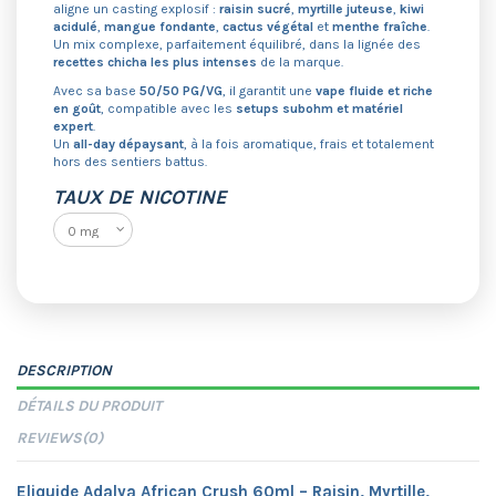
aligne un casting explosif :
raisin sucré
,
myrtille juteuse
,
kiwi
acidulé
,
mangue fondante
,
cactus végétal
et
menthe fraîche
.
Un mix complexe, parfaitement équilibré, dans la lignée des
recettes chicha les plus intenses
de la marque.
Avec sa base
50/50 PG/VG
, il garantit une
vape fluide et riche
en goût
, compatible avec les
setups subohm et matériel
expert
.
Un
all-day dépaysant
, à la fois aromatique, frais et totalement
hors des sentiers battus.
TAUX DE NICOTINE
DESCRIPTION
DÉTAILS DU PRODUIT
REVIEWS
(0)
Eliquide Adalya African Crush 60ml – Raisin, Myrtille,